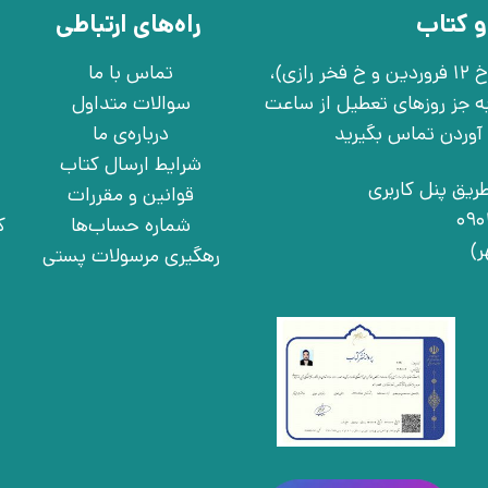
و کتاب
راه‌های ارتباطی
تهران، خ انقلاب، خ 12 فروردین، خ روانمهر شرقی(بین خ 12 فروردین و خ فخر رازی)،
تماس با ما
چهارشنبه به جز روزهای تعطیل از ساعت
سوالات متداول
درباره‌ی ما
شرایط ارسال کتاب
ریق پنل کاربری
قوانین و مقررات
شماره حساب‌ها
ک
رهگیری مرسولات پستی