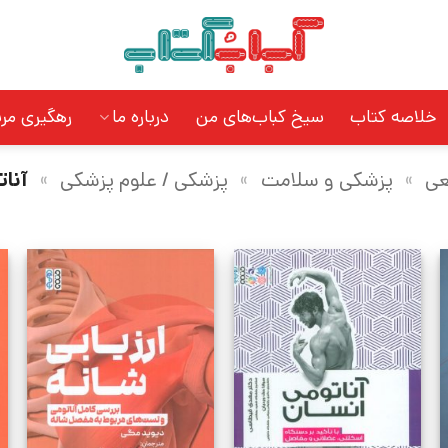
خلاصه کتاب
سیخ کباب‌های من
درباره ما
رهگیری مر
عی
»
پزشکی و سلامت
»
پزشکی / علوم پزشکی
»
آنات