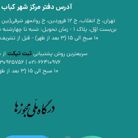
آدرس دفتر مرکز شهر کباب 
بن‌بست اوّل، پلاک 1 - زمان تحویل: شنبه تا 
10 صبح الی 15 (3 بعد از ظهر) - قبل از تشریف آوردن تماس بگیرید
سریعترین روش پشتیبانی
ثبت تیکت
از ط
021-66410976 | 09030925756
10 صبح الی 15 (3 بعد از ظهر)