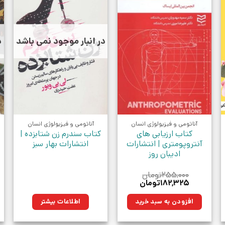
در انبار موجود نمی باشد
د
آناتومی و فیزیولوژی انسان
آناتومی و فیزیولوژی انسان
کتاب ارزیابی های
کتاب سندرم زن شتابزده |
آنتروپومتری | انتشارات
انتشارات بهار سبز
ادیبان روز
۲۵۵,۰۰۰
تومان
قیمت
قیمت
۱۸۲,۳۲۵
تومان
اصلی:
فعلی:
ان.
۲۵۵,۰۰۰تومان
۱۸۲,۳۲۵تومان.
افزودن به سبد خرید
اطلاعات بیشتر
بود.