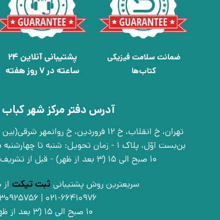
پشتیبانی آنلاین 24
ضمانت سلامت فیزیکی
ساعته در 7 روز هفته
کتاب‌ها
آدرس دفتر مرکز شهر کباب 
بن‌بست اوّل، پلاک 1 - زمان تحویل: شنبه تا 
10 صبح الی 15 (3 بعد از ظهر) - قبل از تشریف آوردن تماس بگیرید
سریعترین روش پشتیبانی
ثبت تیکت
از ط
021-66410976 | 09030925756
10 صبح الی 15 (3 بعد از ظهر)