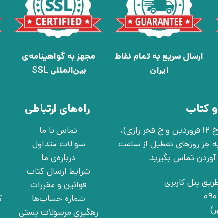
ارسال سریع به تمام نقاط
مجهز به گواهینامه‌ی
ایران
بین‌المللی SSL
و کتاب
راه‌های ارتباطی
تهران، خ انقلاب، خ 12 فروردین، خ روانمهر شرقی(بین خ 12 فروردین و خ فخر رازی)،
تماس با ما
چهارشنبه به جز روزهای تعطیل از ساعت
سوالات متداول
درباره‌ی ما
شرایط ارسال کتاب
ریق پنل کاربری
قوانین و مقررات
شماره حساب‌ها
ک
رهگیری مرسولات پستی