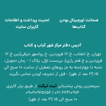
ضمانت اورجینال بودن
امنیت پرداخت و اطلاعات
کتاب‌ها
کاربران سایت
آدرس دفتر مرکز شهر کباب و کتاب
تهران، خ انقلاب، خ 12 فروردین، خ روانمهر شرقی(بین خ 12
فروردین و خ فخر رازی)، بن‌بست اوّل، پلاک 1 - زمان تحویل:
شنبه تا چهارشنبه به جز روزهای تعطیل از ساعت 10 صبح الی
15 (3 بعد از ظهر) - قبل از تشریف آوردن تماس بگیرید
سریعترین روش پشتیبانی
ثبت تیکت
از طریق پنل کاربری
021-66410976 | 09030925756
10 صبح الی 15 (3 بعد از ظهر)