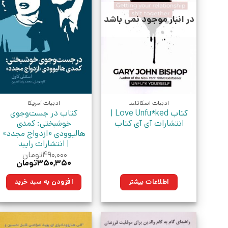
در انبار موجود نمی باشد
ادبیات اسکاتلند
ادبیات آمریکا
کتاب Love Unfu*ked |
کتاب در جست‌‌وجوی
انتشارات آی آی کتاب
خوشبختی: کمدی
هالیوودی «ازدواج مجدد»
| انتشارات رایبد
۴۹۰,۰۰۰
تومان
قیمت
قیمت
۳۵۰,۳۵۰
تومان
اصلی:
فعلی:
۴۹۰,۰۰۰تومان
۳۵۰,۳۵۰ت
اطلاعات بیشتر
افزودن به سبد خرید
بود.