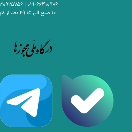
021-66410976 | 09030925756
10 صبح الی 15 (3 بعد از ظهر)