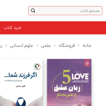
Ski
جستجو
t
برای:
conten
خرید کتاب
خانه
»
فروشگاه
»
علمی
»
علوم انسانی
»
ر