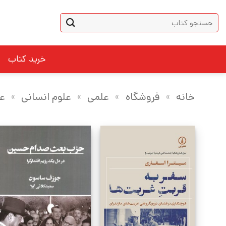
Ski
جستجو
t
برای:
conten
خرید کتاب
خانه
»
فروشگاه
»
علمی
»
علوم انسانی
»
عل