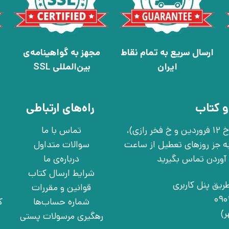
ارسال سریع به تمام نقاط
مجهز به گواهینامه‌ی
ایران
بین‌المللی SSL
و کتاب
راه‌های ارتباطی
تهران، خ انقلاب، خ 12 فروردین، خ روانمهر شرقی(بین خ 12 فروردین و خ فخر رازی)،
تماس با ما
چهارشنبه به جز روزهای تعطیل از ساعت
سوالات متداول
درباره‌ی ما
شرایط ارسال کتاب
ریق پنل کاربری
قوانین و مقررات
شماره حساب‌ها
ک
رهگیری مرسولات پستی