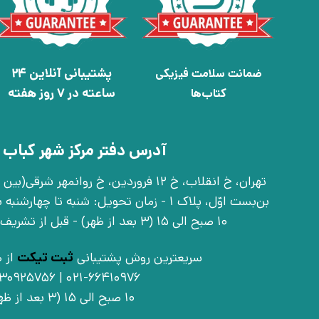
پشتیبانی آنلاین 24
ضمانت سلامت فیزیکی
ساعته در 7 روز هفته
کتاب‌ها
آدرس دفتر مرکز شهر کباب 
بن‌بست اوّل، پلاک 1 - زمان تحویل: شنبه تا 
10 صبح الی 15 (3 بعد از ظهر) - قبل از تشریف آوردن تماس بگیرید
سریعترین روش پشتیبانی
ثبت تیکت
از ط
021-66410976 | 09030925756
10 صبح الی 15 (3 بعد از ظهر)