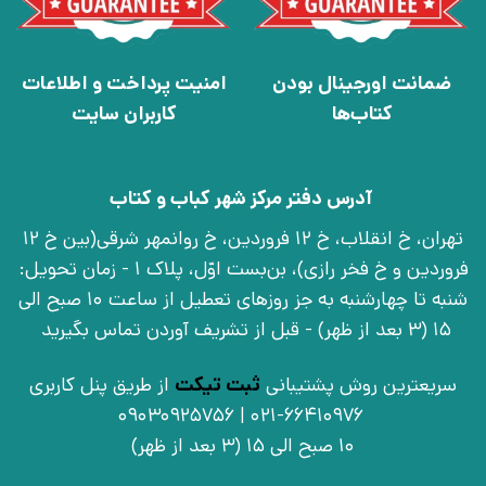
ضمانت اورجینال بودن
امنیت پرداخت و اطلاعات
کتاب‌ها
کاربران سایت
آدرس دفتر مرکز شهر کباب و کتاب
تهران، خ انقلاب، خ 12 فروردین، خ روانمهر شرقی(بین خ 12
فروردین و خ فخر رازی)، بن‌بست اوّل، پلاک 1 - زمان تحویل:
شنبه تا چهارشنبه به جز روزهای تعطیل از ساعت 10 صبح الی
15 (3 بعد از ظهر) - قبل از تشریف آوردن تماس بگیرید
سریعترین روش پشتیبانی
ثبت تیکت
از طریق پنل کاربری
021-66410976 | 09030925756
10 صبح الی 15 (3 بعد از ظهر)