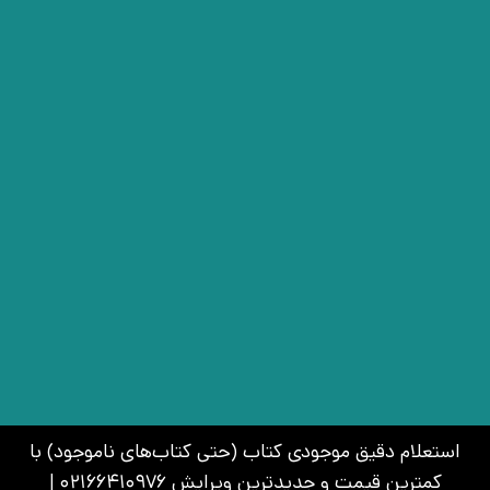
استعلام دقیق موجودی کتاب (حتی کتاب‌های ناموجود) با
کمترین قیمت و جدیدترین ویرایش 02166410976 |