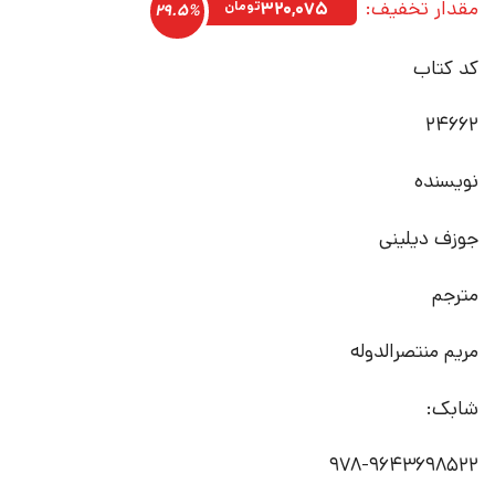
مقدار تخفیف:
۱,۰۸۵,۰۰۰تومان
۷۶۴,۹۲۵تومان.
۳۲۰,۰۷۵
تومان
29.5%
بود.
کد کتاب
24662
نویسنده
جوزف دیلینی
مترجم
مریم منتصرالدوله
شابک:
978-9643698522