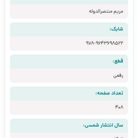
مریم منتصرالدوله
شابک:
978-9643698522
قطع:
رقعی
تعداد صفحه:
408
سال انتشار شمسی: