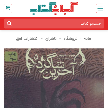
Ski
t
conten
جستجو
برای:
خانه
»
فروشگاه
»
ناشران
»
انتشارات افق