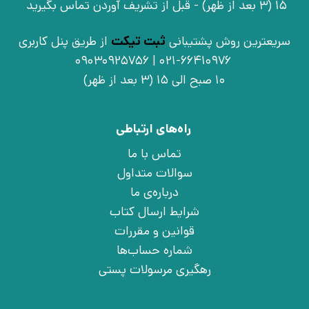
15 (3 بعد از ظهر) - قبل از تشریف آوردن تماس بگیرید
سریعترین روش پشتیبانی
ثبت تیکت
از طریق پنل کاربری
021-66410976 | 09030925756
10 صبح الی 15 (3 بعد از ظهر)
راه‌های ارتباطی
تماس با ما
سوالات متداول
درباره‌ی ما
شرایط ارسال کتاب
قوانین و مقررات
شماره حساب‌ها
رهگیری مرسولات پستی