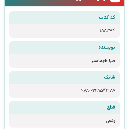
کد کتاب
188384
نویسنده
صبا طهماسبی
شابک:
978-6228542188
قطع:
رقعی