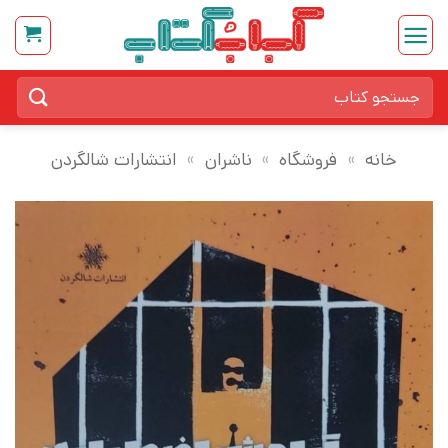
Ski
t
conten
جستجو
برای:
خانه
»
فروشگاه
»
ناشران
»
انتشارات شالگردن