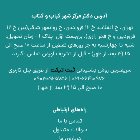
آدرس دفتر مرکز شهر کباب و کتاب
تهران، خ انقلاب، خ 12 فروردین، خ روانمهر شرقی(بین خ 12
فروردین و خ فخر رازی)، بن‌بست اوّل، پلاک 1 - زمان تحویل:
شنبه تا چهارشنبه به جز روزهای تعطیل از ساعت 10 صبح الی
15 (3 بعد از ظهر) - قبل از تشریف آوردن تماس بگیرید
سریعترین روش پشتیبانی
ثبت تیکت
از طریق پنل کاربری
021-66410976 | 09030925756
10 صبح الی 15 (3 بعد از ظهر)
راه‌های ارتباطی
تماس با ما
سوالات متداول
درباره‌ی ما