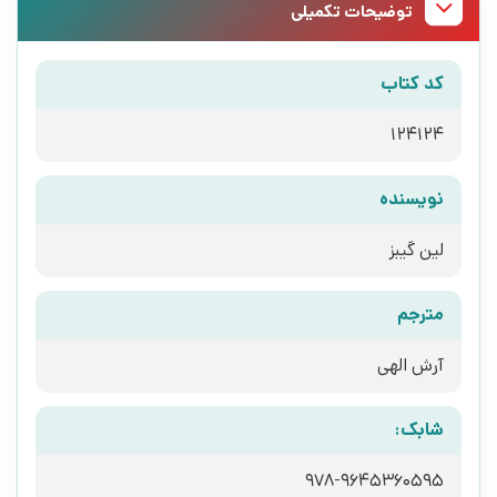
توضیحات تکمیلی
کد کتاب
124124
نویسنده
لین گیبز
مترجم
آرش الهی
شابک:
978-9645360595