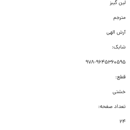
لین گیبز
مترجم
آرش الهی
شابک:
978-9645360595
قطع:
خشتی
تعداد صفحه:
24