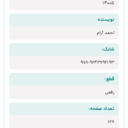
14005
نویسنده
احمد آرام
شابک:
978-9643692193
قطع:
رقعی
تعداد صفحه:
128