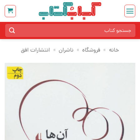
Ski
t
conten
جستجو
برای:
خانه
»
فروشگاه
»
ناشران
»
انتشارات افق