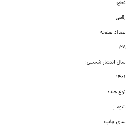
قطع:
رقعی
تعداد صفحه:
128
سال انتشار شمسی:
1401
نوع جلد:
شومیز
سری چاپ: