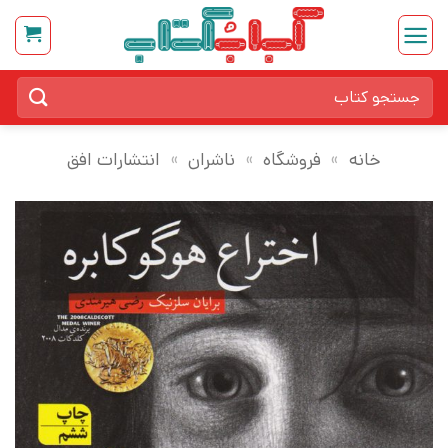
Ski
t
conten
جستجو
برای:
خانه
»
فروشگاه
»
ناشران
»
انتشارات افق