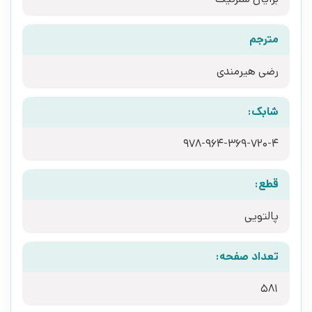
مترجم
رضی هیرمندی
شابک:
978-964-369-720-4
قطع:
پالتویی
تعداد صفحه:
581