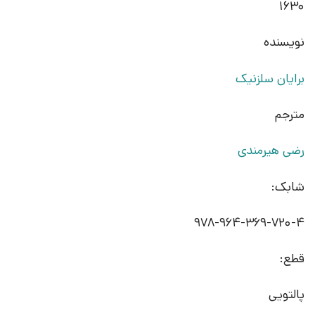
1630
نویسنده
برایان سلزنیک
مترجم
رضی هیرمندی
شابک:
978-964-369-720-4
قطع:
پالتویی