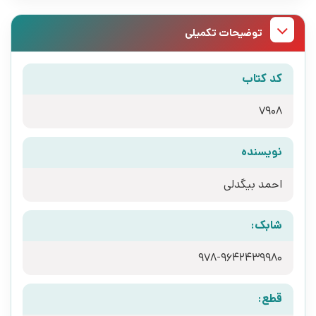
توضیحات تکمیلی
کد کتاب
7908
نویسنده
احمد بیگدلی
شابک:
978-9642439980
قطع: