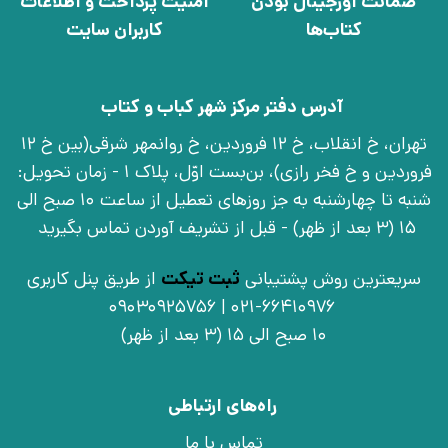
ضمانت اورجینال بودن
امنیت پرداخت و اطلاعات
کتاب‌ها
کاربران سایت
آدرس دفتر مرکز شهر کباب و کتاب
تهران، خ انقلاب، خ 12 فروردین، خ روانمهر شرقی(بین خ 12
فروردین و خ فخر رازی)، بن‌بست اوّل، پلاک 1 - زمان تحویل:
شنبه تا چهارشنبه به جز روزهای تعطیل از ساعت 10 صبح الی
15 (3 بعد از ظهر) - قبل از تشریف آوردن تماس بگیرید
سریعترین روش پشتیبانی
ثبت تیکت
از طریق پنل کاربری
021-66410976 | 09030925756
10 صبح الی 15 (3 بعد از ظهر)
راه‌های ارتباطی
تماس با ما