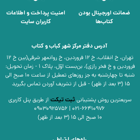
ضمانت اورجینال بودن
امنیت پرداخت و اطلاعات
کتاب‌ها
کاربران سایت
آدرس دفتر مرکز شهر کباب و کتاب
تهران، خ انقلاب، خ 12 فروردین، خ روانمهر شرقی(بین خ 12
فروردین و خ فخر رازی)، بن‌بست اوّل، پلاک 1 - زمان تحویل:
شنبه تا چهارشنبه به جز روزهای تعطیل از ساعت 10 صبح الی
15 (3 بعد از ظهر) - قبل از تشریف آوردن تماس بگیرید
سریعترین روش پشتیبانی
ثبت تیکت
از طریق پنل کاربری
021-66410976 | 09030925756
10 صبح الی 15 (3 بعد از ظهر)
راه‌های ارتباطی