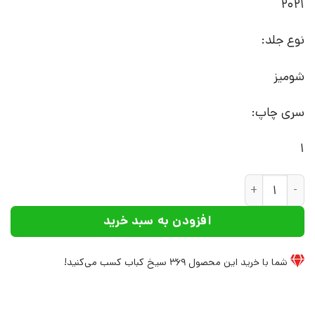
2021
نوع جلد:
شومیز
سری چاپ:
1
کتاب از عشق و استبداد | انتشارات همان عدد
افزودن به سبد خرید
شما با خرید این محصول
369
سیخ کباب کسب می‌کنید!