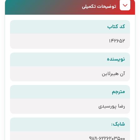
توضیحات تکمیلی
کد کتاب
142652
نویسنده
آن هیبرلاین
مترجم
رضا پورسیدی
شابک:
978-6226203500