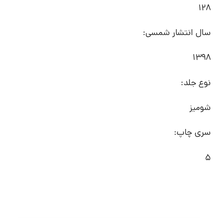
128
سال انتشار شمسی:
1398
نوع جلد:
شومیز
سری چاپ:
5