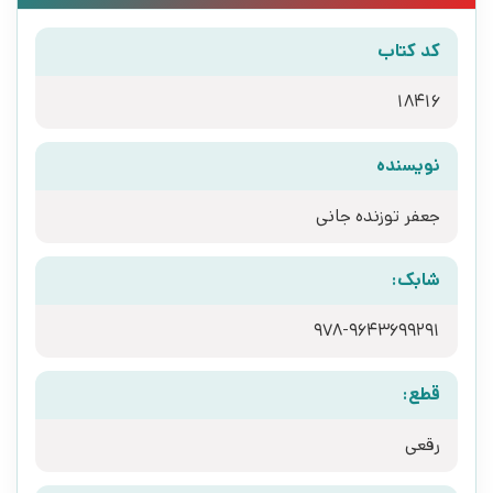
کد کتاب
18416
نویسنده
جعفر توزنده جانی
شابک:
978-9643699291
قطع:
رقعی