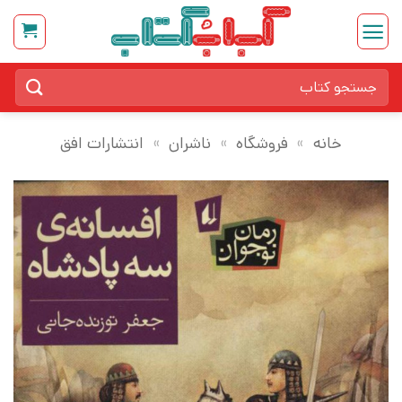
Ski
t
conten
جستجو
برای:
خانه
»
فروشگاه
»
ناشران
»
انتشارات افق