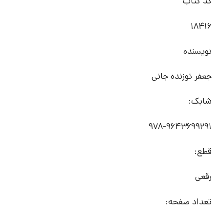
کد کتاب
18416
نویسنده
جعفر توزنده جانی
شابک:
978-9643699291
قطع:
رقعی
تعداد صفحه: