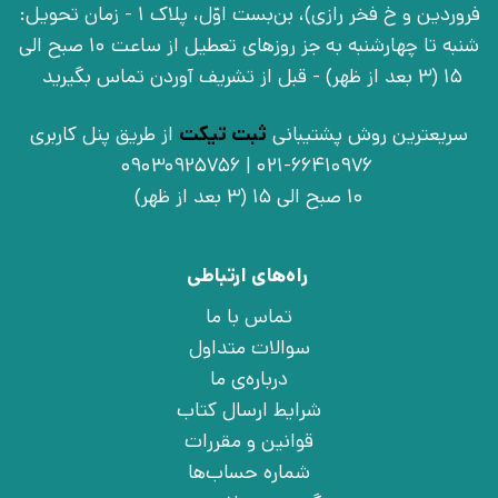
فروردین و خ فخر رازی)، بن‌بست اوّل، پلاک 1 - زمان تحویل:
شنبه تا چهارشنبه به جز روزهای تعطیل از ساعت 10 صبح الی
15 (3 بعد از ظهر) - قبل از تشریف آوردن تماس بگیرید
سریعترین روش پشتیبانی
ثبت تیکت
از طریق پنل کاربری
021-66410976 | 09030925756
10 صبح الی 15 (3 بعد از ظهر)
راه‌های ارتباطی
تماس با ما
سوالات متداول
درباره‌ی ما
شرایط ارسال کتاب
قوانین و مقررات
شماره حساب‌ها