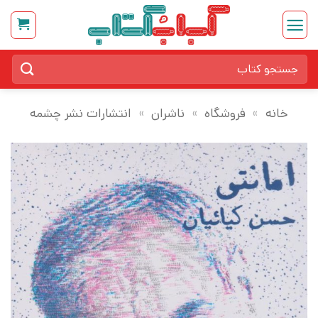
Ski
t
conten
جستجو
برای:
خانه
»
فروشگاه
»
ناشران
»
انتشارات نشر چشمه