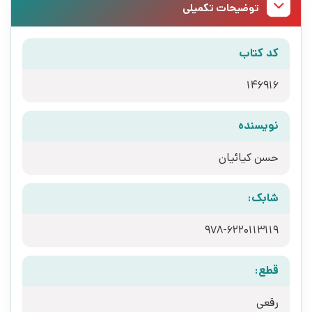
توضیحات تکمیلی
کد کتاب
146916
نویسنده
حسن کیائیان
شابک:
قطع:
رقعی