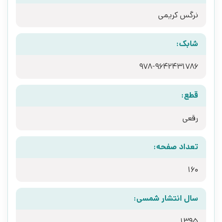
نرگس کریمی
شابک:
978-9642431786
قطع:
رقعی
تعداد صفحه:
160
سال انتشار شمسی:
1395