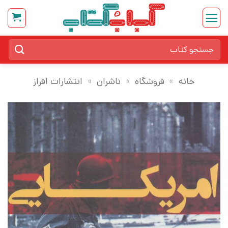
Ski
t
conten
جستجو
برای:
خانه
»
فروشگاه
»
ناشران
»
انتشارات افراز