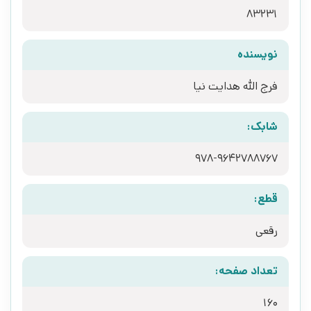
83231
نویسنده
فرج الله هدایت نیا
شابک:
978-9642788767
قطع:
رقعی
تعداد صفحه:
160