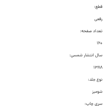
قطع:
رقعی
تعداد صفحه:
160
سال انتشار شمسی:
1388
نوع جلد:
شومیز
سری چاپ: