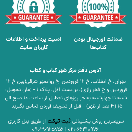
ضمانت اورجینال بودن
امنیت پرداخت و اطلاعات
کتاب‌ها
کاربران سایت
آدرس دفتر مرکز شهر کباب و کتاب
تهران، خ انقلاب، خ 12 فروردین، خ روانمهر شرقی(بین خ 12
فروردین و خ فخر رازی)، بن‌بست اوّل، پلاک 1 - زمان تحویل:
شنبه تا چهارشنبه به جز روزهای تعطیل از ساعت 10 صبح الی
15 (3 بعد از ظهر) - قبل از تشریف آوردن تماس بگیرید
سریعترین روش پشتیبانی
ثبت تیکت
از طریق پنل کاربری
021-66410976 | 09030925756