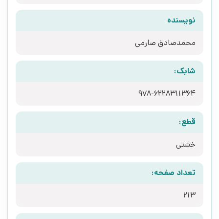
نویسنده
محمدصادق صارمی
شابک:
978-6228311364
قطع:
خشتی
تعداد صفحه:
213