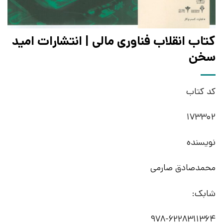
کتاب انقلاب فناوری مالی | انتشارات امید
سخن
کد کتاب
173302
نویسنده
محمدصادق صارمی
شابک:
978-6228311364