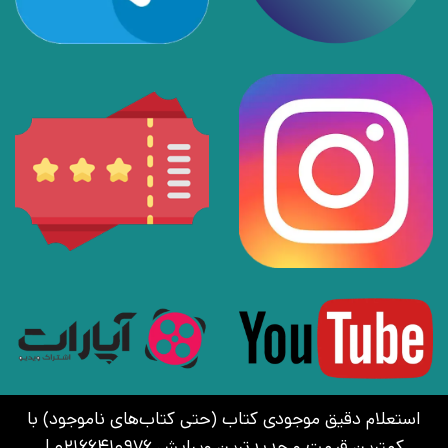
استعلام دقیق موجودی کتاب (حتی کتاب‌های ناموجود) با
کمترین قیمت و جدیدترین ویرایش 02166410976 |