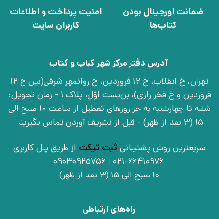
ضمانت اورجینال بودن
امنیت پرداخت و اطلاعات
کتاب‌ها
کاربران سایت
آدرس دفتر مرکز شهر کباب و کتاب
تهران، خ انقلاب، خ 12 فروردین، خ روانمهر شرقی(بین خ 12
فروردین و خ فخر رازی)، بن‌بست اوّل، پلاک 1 - زمان تحویل:
شنبه تا چهارشنبه به جز روزهای تعطیل از ساعت 10 صبح الی
15 (3 بعد از ظهر) - قبل از تشریف آوردن تماس بگیرید
سریعترین روش پشتیبانی
ثبت تیکت
از طریق پنل کاربری
021-66410976 | 09030925756
10 صبح الی 15 (3 بعد از ظهر)
راه‌های ارتباطی