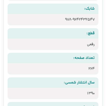
شابک:
978-9642432547
قطع:
رقعی
تعداد صفحه:
264
سال انتشار شمسی:
1390