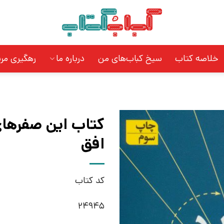
خلاصه کتاب
سیخ کباب‌های من
درباره ما
رهگیری مر
کتاب این صفرهای
افق
کد کتاب
24945