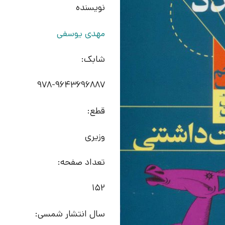
نویسنده
مهدی یوسفی
شابک:
978-9643696887
قطع:
وزیری
تعداد صفحه:
152
سال انتشار شمسی: