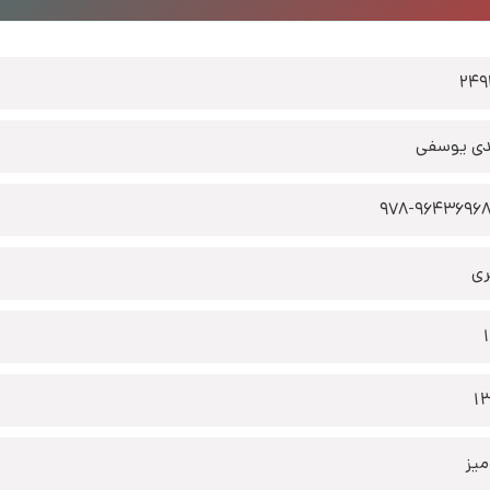
24
ی یوسفی
978-9643696
ری
1
یز