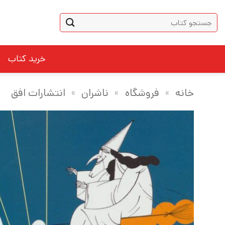
Ski
جستجو
t
برای:
conten
خرید کتاب
خانه
»
فروشگاه
»
ناشران
»
انتشارات افق