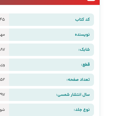
کد کتاب
945
نویسنده
مهد
شابک:
887
قطع:
وزی
تعداد صفحه:
152
سال انتشار شمسی:
397
نوع جلد:
شوم