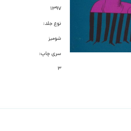
1397
نوع جلد:
شومیز
سری چاپ:
3