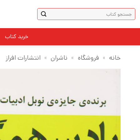
Ski
جستجو
t
برای:
conten
خرید کتاب
خانه
»
فروشگاه
»
ناشران
»
انتشارات افراز