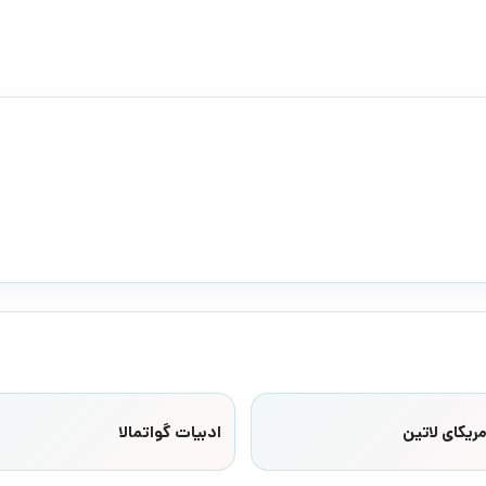
ریکای لاتین
ادبیات گواتمالا