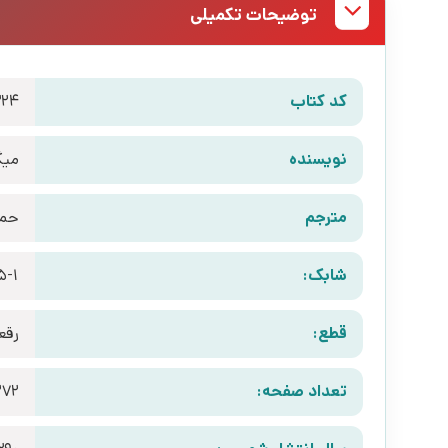
توضیحات تکمیلی
کد کتاب
24
نویسنده
میگ
مترجم
حمی
شابک:
5-1
قطع:
رقع
تعداد صفحه:
272