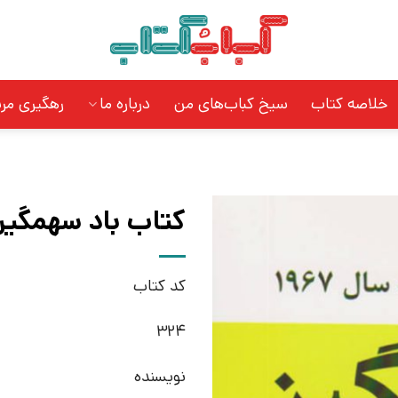
خلاصه کتاب
سیخ کباب‌های من
درباره ما
رهگیری مر
کتاب باد سهمگین 
کد کتاب
324
نویسنده