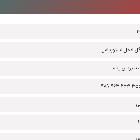
3
ل انخل استوریاس
د یزدان پناه
978-964-243-35
ی