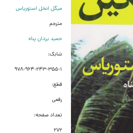
میگل انخل استوریاس
مترجم
حمید یزدان پناه
شابک:
978-964-243-355-1
قطع:
رقعی
تعداد صفحه:
272