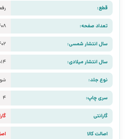
قطع:
رقع
تعداد صفحه:
408
سال انتشار شمسی:
402
سال انتشار میلادی:
014
نوع جلد:
شوم
سری چاپ:
4
گارانتی
گارانتی 10 رو
اصالت کالا
اص