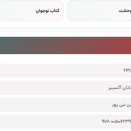
وحشت
کتاب نوجوان
23
اتان آکسییر
ن نبی پور
978-0050623