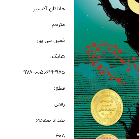
جاناتان آکسییر
مترجم
ثمین نبی پور
شابک:
978-0050623985
قطع:
رقعی
تعداد صفحه:
408