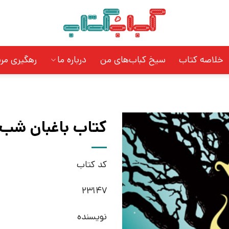
خلاصه کتاب
سیخ کباب‌های من
درباره ما
رهگیری مر
کتاب باغبان شب |
کد کتاب
23147
نویسنده