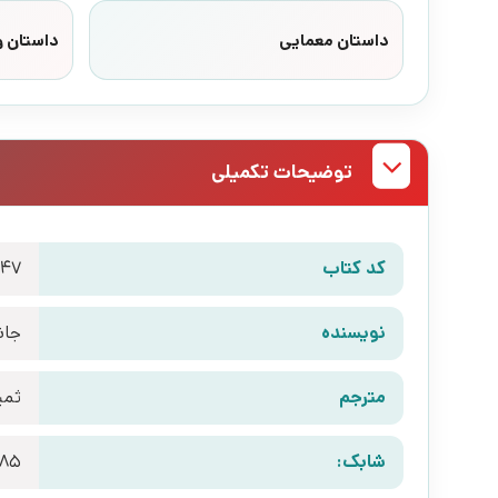
داستان معمایی
داستان 
توضیحات تکمیلی
کد کتاب
147
نویسنده
جان
مترجم
ثمی
شابک:
985