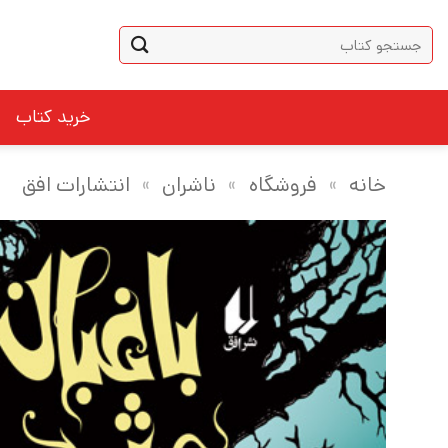
Ski
جستجو
t
برای:
conten
خرید کتاب
خانه
»
فروشگاه
»
ناشران
»
انتشارات افق