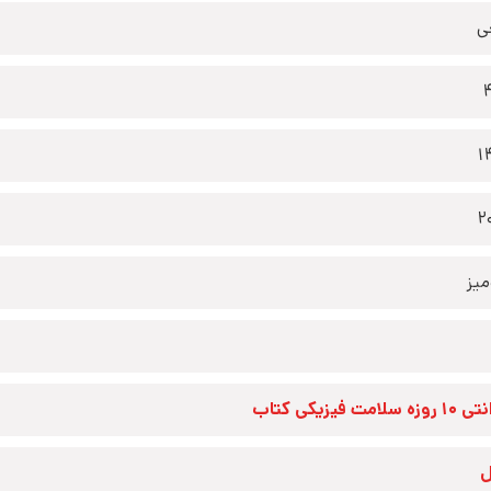
ی
1
2
یز
زه سلامت فیزیکی کتاب
ل