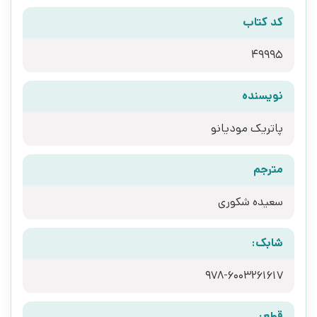
کد کتاب
49995
نویسنده
پاتریک مودیانو
مترجم
سعیده شکوری
شابک:
978-6003261617
قطع: