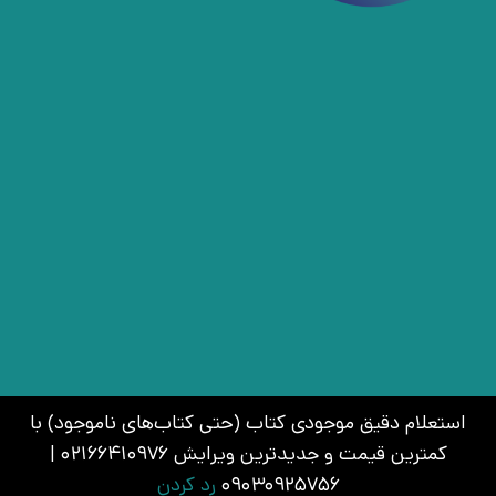
استعلام دقیق موجودی کتاب (حتی کتاب‌های ناموجود) با
کمترین قیمت و جدیدترین ویرایش 02166410976 |
09030925756
رد کردن