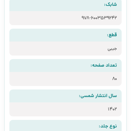
شابک:
978-6003539242
قطع:
جیبی
تعداد صفحه:
80
سال انتشار شمسی:
1402
نوع جلد: