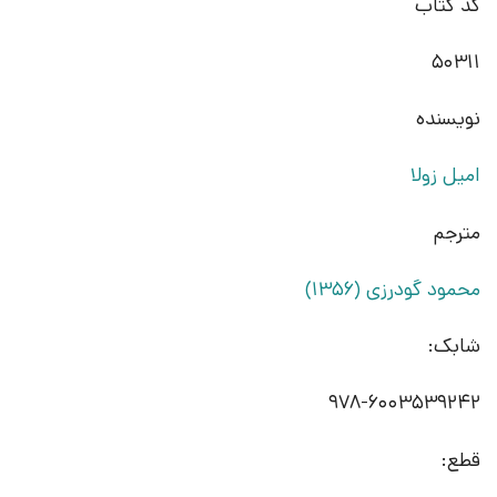
کد کتاب
50311
نویسنده
امیل زولا
مترجم
محمود گودرزی (1356)
شابک:
978-6003539242
قطع: