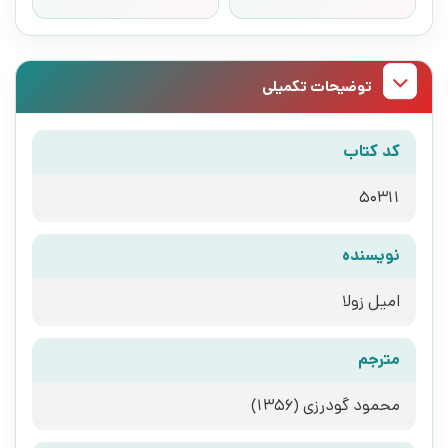
توضیحات تکمیلی
کد کتاب
50311
نویسنده
امیل زولا
مترجم
محمود گودرزی (1356)