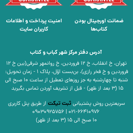
ضمانت اورجینال بودن
امنیت پرداخت و اطلاعات
کتاب‌ها
کاربران سایت
آدرس دفتر مرکز شهر کباب و کتاب
تهران، خ انقلاب، خ 12 فروردین، خ روانمهر شرقی(بین خ 12
فروردین و خ فخر رازی)، بن‌بست اوّل، پلاک 1 - زمان تحویل:
شنبه تا چهارشنبه به جز روزهای تعطیل از ساعت 10 صبح الی
15 (3 بعد از ظهر) - قبل از تشریف آوردن تماس بگیرید
سریعترین روش پشتیبانی
ثبت تیکت
از طریق پنل کاربری
021-66410976 | 09030925756
10 صبح الی 15 (3 بعد از ظهر)