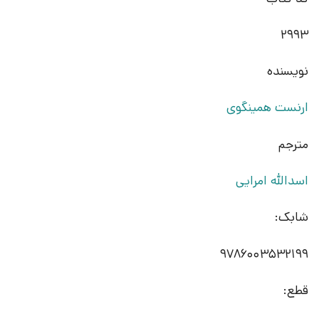
2993
نویسنده
ارنست همینگوی
مترجم
اسدالله امرایی
شابک:
9786003532199
قطع: