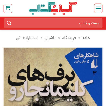
Ski
t
conten
جستجو
برای:
خانه
»
فروشگاه
»
ناشران
»
انتشارات افق