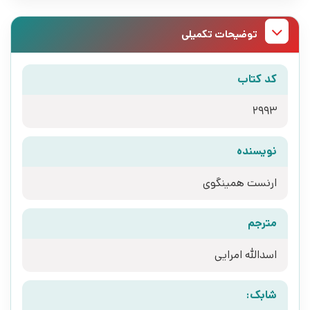
توضیحات تکمیلی
کد کتاب
2993
نویسنده
ارنست همینگوی
مترجم
اسدالله امرایی
شابک: