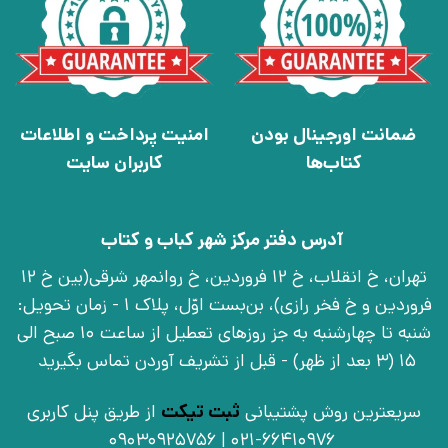
ضمانت اورجینال بودن
امنیت پرداخت و اطلاعات
کتاب‌ها
کاربران سایت
آدرس دفتر مرکز شهر کباب و کتاب
تهران، خ انقلاب، خ 12 فروردین، خ روانمهر شرقی(بین خ 12
فروردین و خ فخر رازی)، بن‌بست اوّل، پلاک 1 - زمان تحویل:
شنبه تا چهارشنبه به جز روزهای تعطیل از ساعت 10 صبح الی
15 (3 بعد از ظهر) - قبل از تشریف آوردن تماس بگیرید
سریعترین روش پشتیبانی
ثبت تیکت
از طریق پنل کاربری
021-66410976 | 09030925756