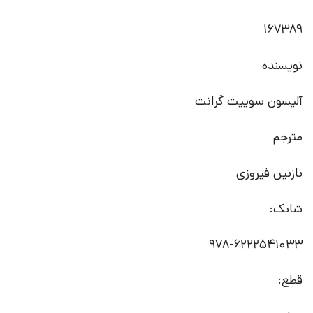
167389
نویسنده
آلیسون سوییت گرانت
مترجم
نازنین فیروزی
شابک:
978-6222541033
قطع: