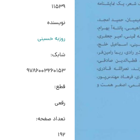
11539
نویسنده
روزبه حسینی
شابک:
9786003260153
قطع:
رقعی
تعداد صفحه:
192