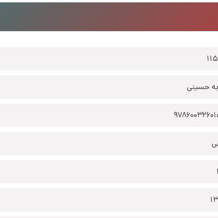
11
به حسینی
9786003260
ی
1