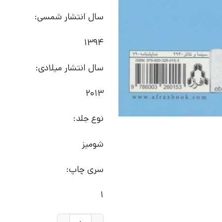
سال انتشار شمسی:
1394
سال انتشار میلادی:
2013
نوع جلد:
شومیز
سری چاپ:
1
کتاب به شما مربوط نیست | انتشا