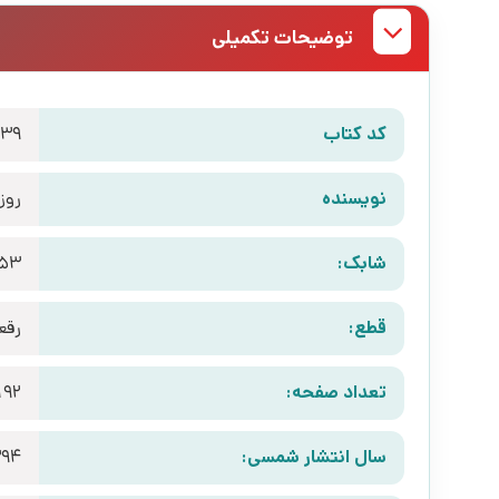
توضیحات تکمیلی
کد کتاب
539
نویسنده
روز
شابک:
153
قطع:
رقع
تعداد صفحه:
192
سال انتشار شمسی:
394