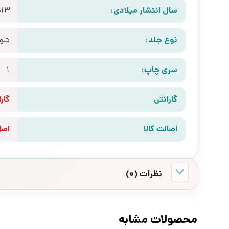
سال انتشار میلادی:
013
نوع جلد:
شوم
سری چاپ:
1
گارانتی
گارانتی 10 رو
اصالت کالا
اص
نظرات (0)
محصولات مشابه