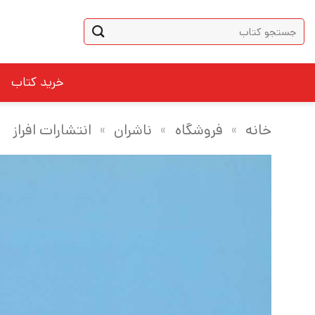
Ski
جستجو
t
برای:
conten
خرید کتاب
خانه
»
فروشگاه
»
ناشران
»
انتشارات افراز