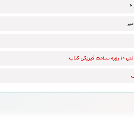
2
یز
زه سلامت فیزیکی کتاب
ل