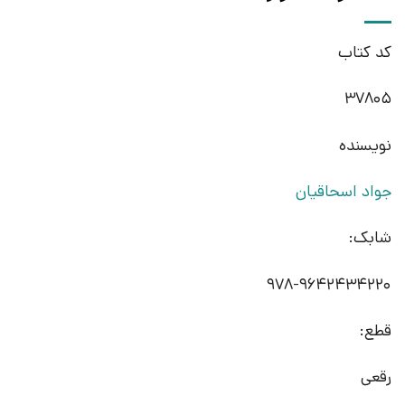
کد کتاب
37805
نویسنده
جواد اسحاقیان
شابک:
978-9642434220
قطع:
رقعی