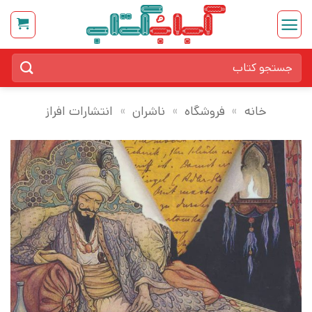
Ski
t
conten
جستجو
برای:
خانه
»
فروشگاه
»
ناشران
»
انتشارات افراز