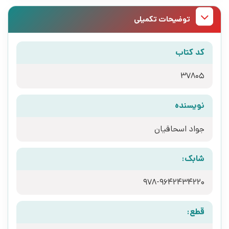
توضیحات تکمیلی
کد کتاب
37805
نویسنده
جواد اسحاقیان
شابک:
978-9642434220
قطع: