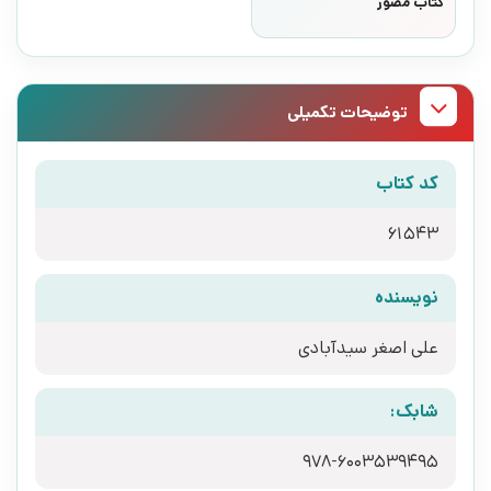
کتاب مصور
توضیحات تکمیلی
کد کتاب
61543
نویسنده
علی اصغر سیدآبادی
شابک:
978-6003539495