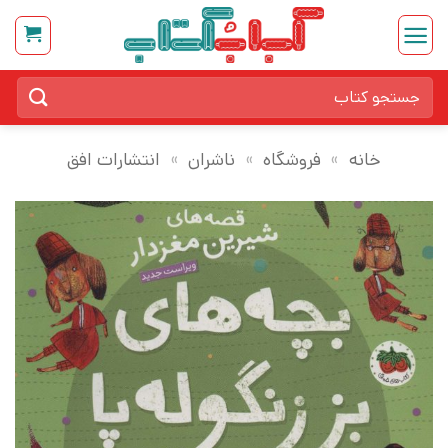
Ski
t
conten
جستجو
برای:
خانه
»
فروشگاه
»
ناشران
»
انتشارات افق