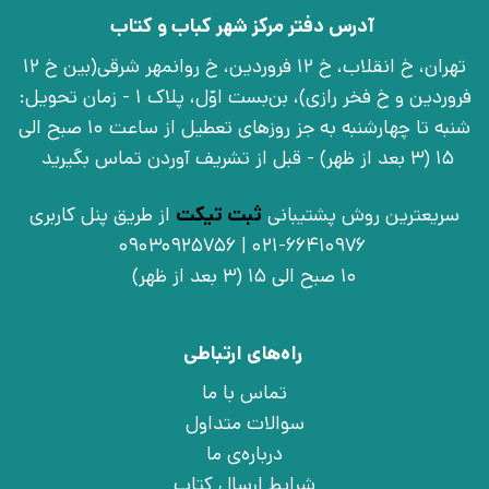
آدرس دفتر مرکز شهر کباب و کتاب
تهران، خ انقلاب، خ 12 فروردین، خ روانمهر شرقی(بین خ 12
فروردین و خ فخر رازی)، بن‌بست اوّل، پلاک 1 - زمان تحویل:
شنبه تا چهارشنبه به جز روزهای تعطیل از ساعت 10 صبح الی
15 (3 بعد از ظهر) - قبل از تشریف آوردن تماس بگیرید
سریعترین روش پشتیبانی
ثبت تیکت
از طریق پنل کاربری
021-66410976 | 09030925756
10 صبح الی 15 (3 بعد از ظهر)
راه‌های ارتباطی
تماس با ما
سوالات متداول
درباره‌ی ما
شرایط ارسال کتاب