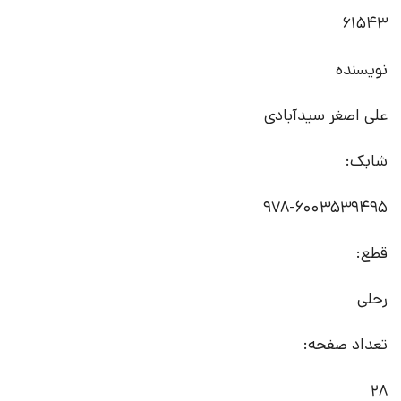
61543
نویسنده
علی اصغر سیدآبادی
شابک:
978-6003539495
قطع:
رحلی
تعداد صفحه:
28