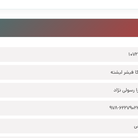
107
کا فیشر لیشته
ا رسولی نژاد
978-6227902
ی