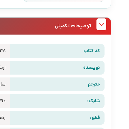
توضیحات تکمیلی
کد کتاب
238
نویسنده
اری
مترجم
سار
شابک:
310
قطع:
رقع