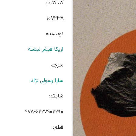
کد کتاب
107238
نویسنده
اریکا فیشر لیشته
مترجم
سارا رسولی نژاد
شابک:
978-6227902310
قطع: