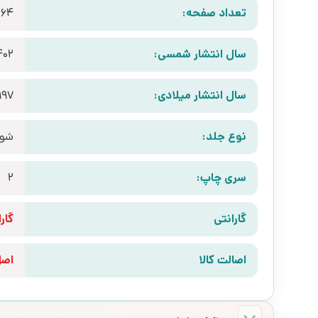
تعداد صفحه:
264
سال انتشار شمسی:
402
سال انتشار میلادی:
997
نوع جلد:
شوم
سری چاپ:
2
گارانتی
گارانتی 10 رو
اصالت کالا
اص