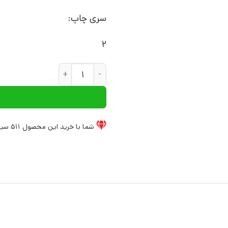
سری چاپ:
2
کتاب تئاتر،تماشا و نگاه برانگیخته از منظری ار
شما با خرید این محصول
511
سیخ