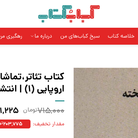
خلاصه کتاب
سیخ کباب‌های من
درباره ما
رهگیری مر
کتاب تئاتر،تماشا 
اروپایی (1) | انتشارات افق
قیمت
۱,۲۲۵
۷۱۵,۰۰۰
تومان
اصلی:
مقدار تخفیف:
۲۰۳,۷۷۵
تو
بود.