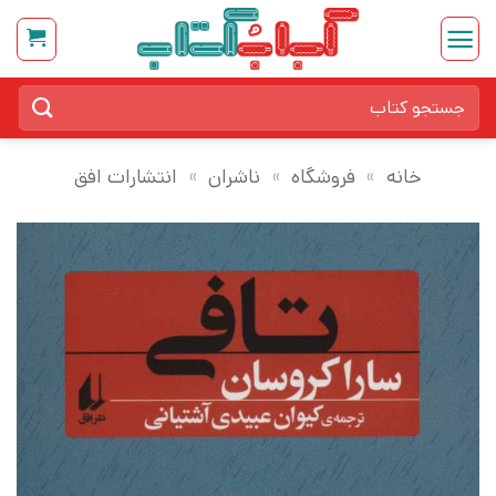
Ski
t
conten
جستجو
برای:
خانه
»
فروشگاه
»
ناشران
»
انتشارات افق