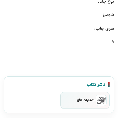
نوع جلد:
شومیز
سری چاپ:
8
ناشر کتاب
انتشارات افق