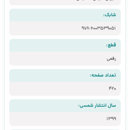
شابک:
978-6003539051
قطع:
رقعی
تعداد صفحه:
420
سال انتشار شمسی:
1399