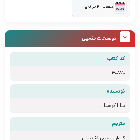
دهه 2010 میلادی
توضیحات تکمیلی
کد کتاب
40870
نویسنده
سارا کروسان
مترجم
کیوان عبیدی آشتیانی