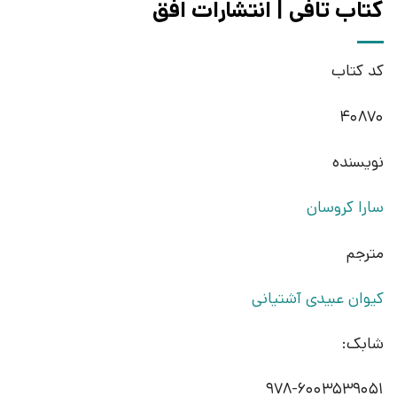
کتاب تافی | انتشارات افق
کد کتاب
40870
نویسنده
سارا کروسان
مترجم
کیوان عبیدی آشتیانی
شابک:
978-6003539051