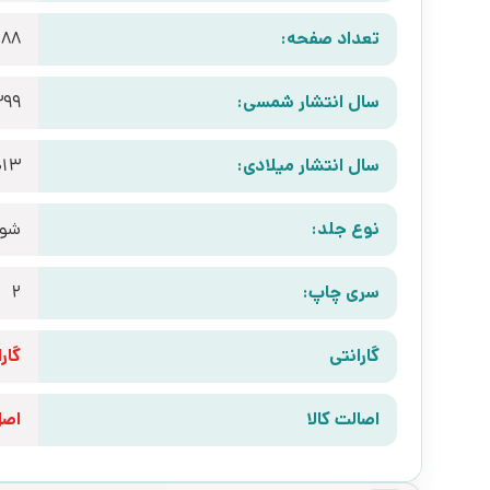
تعداد صفحه:
88
سال انتشار شمسی:
399
سال انتشار میلادی:
013
نوع جلد:
شوم
سری چاپ:
2
گارانتی
گارانتی 10 رو
اصالت کالا
اص