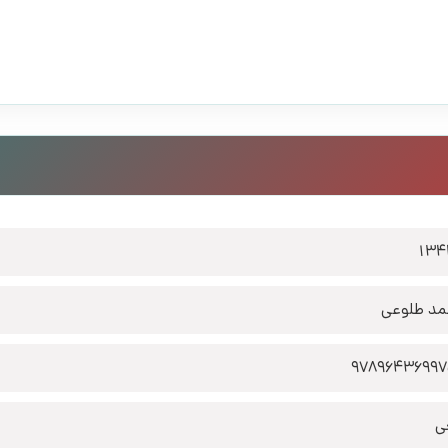
134
د طلوعی
9789643699
ی