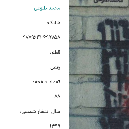
محمد طلوعی
شابک:
9789643699758
قطع:
رقعی
تعداد صفحه:
88
سال انتشار شمسی:
1399