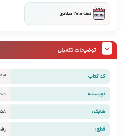
دهه 2010 میلادی
توضیحات تکمیلی
کد کتاب
43
نویسنده
محم
شابک:
758
قطع:
رقع