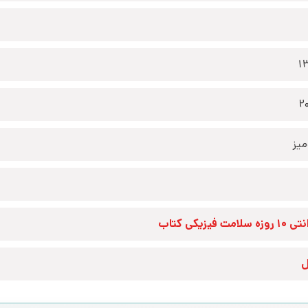
1
2
یز
زه سلامت فیزیکی کتاب
ل