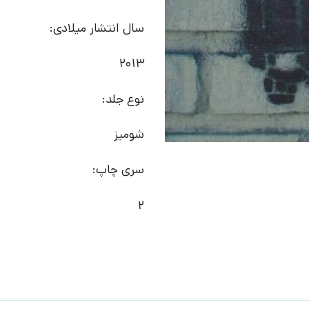
سال انتشار میلادی:
2013
نوع جلد:
شومیز
سری چاپ:
2