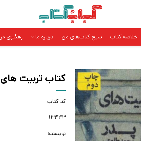
خلاصه کتاب
سیخ کباب‌های من
درباره ما
رهگیری مر
کتاب تربیت های پ
کد کتاب
13443
نویسنده