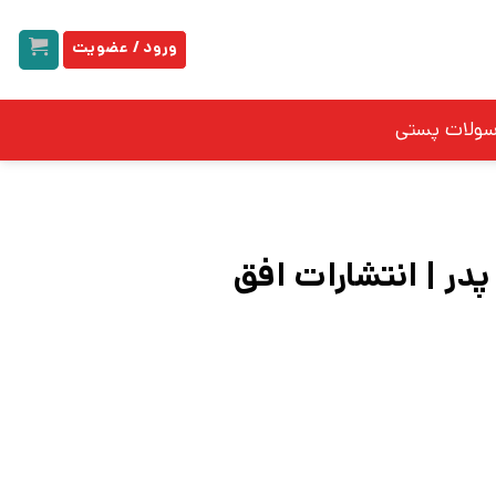
ورود / عضویت
سولات پستی
در | انتشارات افق