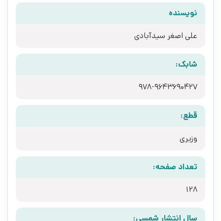
نویسنده
علی اصغر سیدآبادی
شابک:
978-9643690427
قطع:
وزیری
تعداد صفحه:
128
سال انتشار شمسی: