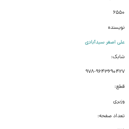
6550
نویسنده
علی اصغر سیدآبادی
شابک:
978-9643690427
قطع:
وزیری
تعداد صفحه: