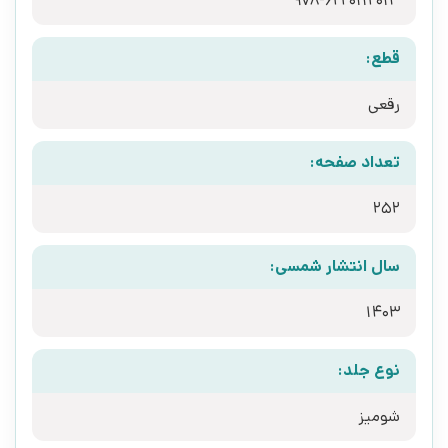
978-6220112013
قطع:
رقعی
تعداد صفحه:
252
سال انتشار شمسی:
1403
نوع جلد:
شومیز