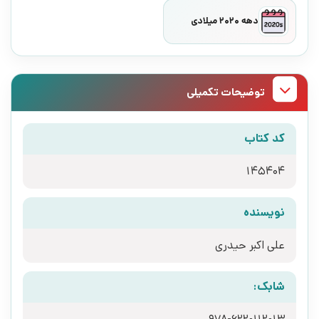
دهه 2020 میلادی
توضیحات تکمیلی
کد کتاب
145404
نویسنده
علی اکبر حیدری
شابک: