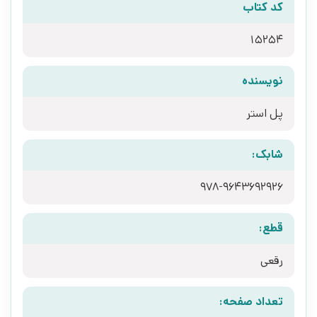
کد کتاب
15254
نویسنده
پل استر
شابک:
978-9643692926
قطع:
رقعی
تعداد صفحه: