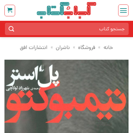
Ski
t
conten
جستجو
برای:
خانه
»
فروشگاه
»
ناشران
»
انتشارات افق