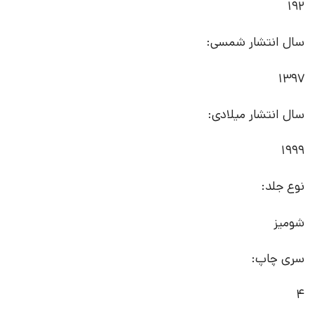
192
سال انتشار شمسی:
1397
سال انتشار میلادی:
1999
نوع جلد:
شومیز
سری چاپ:
4