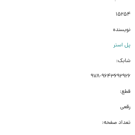
15254
نویسنده
پل استر
شابک:
978-9643692926
قطع:
رقعی
تعداد صفحه: