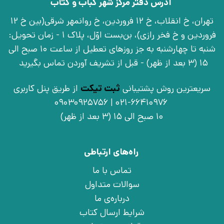
آدرس دفتر مرکز شهر کباب و کتاب
تهران، خ انقلاب، خ 12 فروردین، خ روانمهر شرقی(بین خ 12
فروردین و خ فخر رازی)، بن‌بست اوّل، پلاک 1 - زمان تحویل:
شنبه تا چهارشنبه به جز روزهای تعطیل از ساعت 10 صبح الی
15 (3 بعد از ظهر) - قبل از تشریف آوردن تماس بگیرید
سریعترین روش پشتیبانی
ثبت تیکت
از طریق پنل کاربری
021-66410976 | 09030925756
10 صبح الی 15 (3 بعد از ظهر)
راه‌های ارتباطی
تماس با ما
سوالات متداول
درباره‌ی ما
شرایط ارسال کتاب