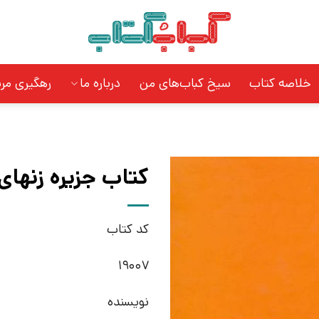
خلاصه کتاب
سیخ کباب‌های من
درباره ما
رهگیری مر
کتاب جزیره زنهای
کد کتاب
19007
نویسنده