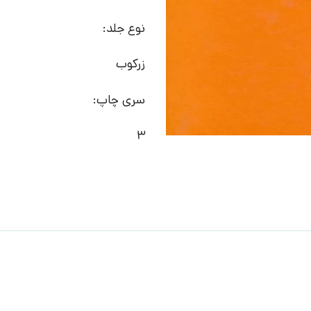
نوع جلد:
زرکوب
سری چاپ:
3