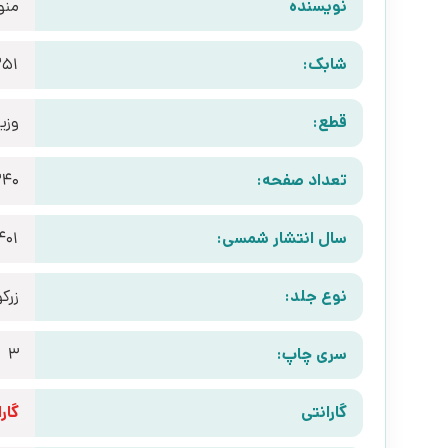
نویسنده
منو
شابک:
251
قطع:
وزی
تعداد صفحه:
240
سال انتشار شمسی:
401
نوع جلد:
زرک
سری چاپ:
3
گارانتی
گارانتی 10 رو