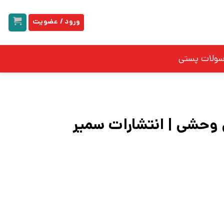
ورود / عضویت
سولات پستی
 وحشی | انتشارات سمیر