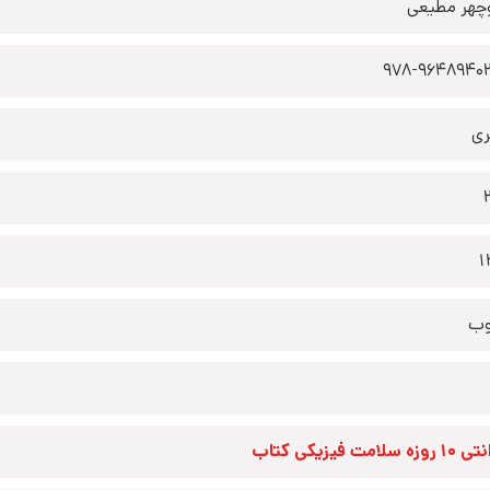
چهر مطیعی
978-9648940
ری
1
وب
زه سلامت فیزیکی کتاب