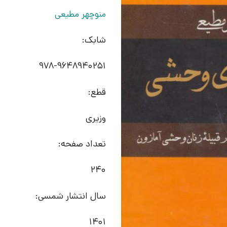
منوچهر مطیعی
شابک:
978-9648940251
قطع:
وزیری
تعداد صفحه:
240
سال انتشار شمسی:
1401