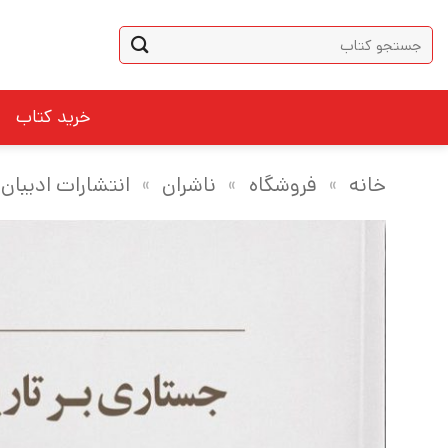
Ski
جستجو
t
برای:
conten
خرید کتاب
خانه
»
فروشگاه
»
ناشران
»
انتشارات ادیبان 