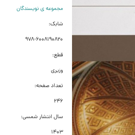
مجموعه ی نویسندگان
شابک:
978-6008190820
قطع:
وزیری
تعداد صفحه:
246
سال انتشار شمسی:
1403