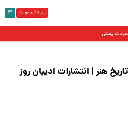
ورود / عضویت
سولات پستی
ریخ هنر | انتشارات ادیبان روز