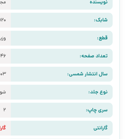
نویسنده
مجم
شابک:
820
قطع:
وزی
تعداد صفحه:
246
سال انتشار شمسی:
403
نوع جلد:
شوم
سری چاپ:
2
گارانتی
گارانتی 10 رو