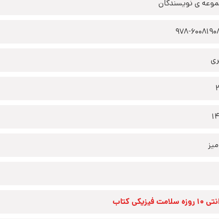
وعه ی نویسندگان
978-6008190
ری
1
یز
زه سلامت فیزیکی کتاب