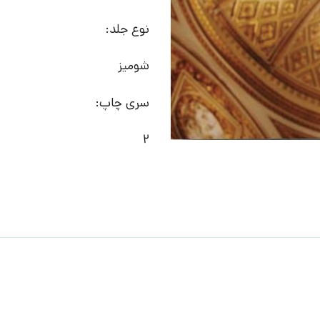
نوع جلد:
شومیز
سری چاپ:
2