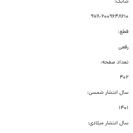
شابک:
978-6009648610
قطع:
رقعی
تعداد صفحه:
402
سال انتشار شمسی:
1401
سال انتشار میلادی: