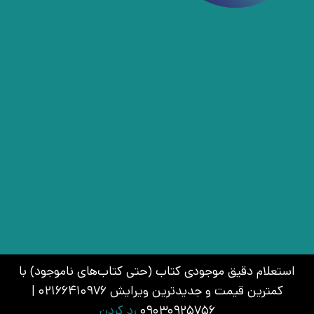
استعلام دقیق موجودی کتاب (حتی کتاب‌های ناموجود) با
کمترین قیمت و جدیدترین ویرایش 02166410976 |
09030925756
رد کردن