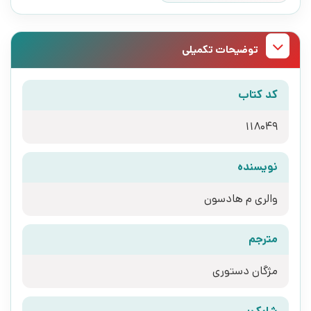
توضیحات تکمیلی
کد کتاب
118049
نویسنده
والری م هادسون
مترجم
مژگان دستوری