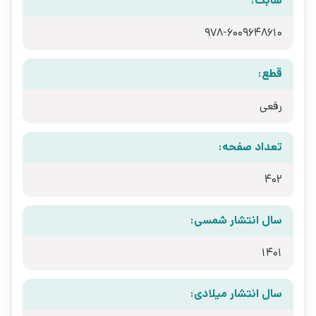
شابک:
978-6009648610
قطع:
رقعی
تعداد صفحه:
402
سال انتشار شمسی:
1401
سال انتشار میلادی: