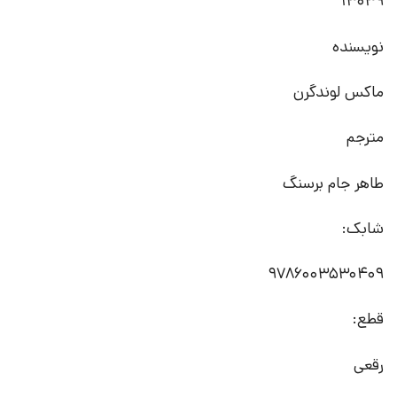
13039
نویسنده
ماکس لوندگرن
مترجم
طاهر جام برسنگ
شابک:
9786003530409
قطع:
رقعی