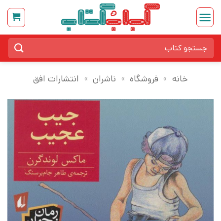
Ski
t
conten
جستجو
برای:
خانه
»
فروشگاه
»
ناشران
»
انتشارات افق