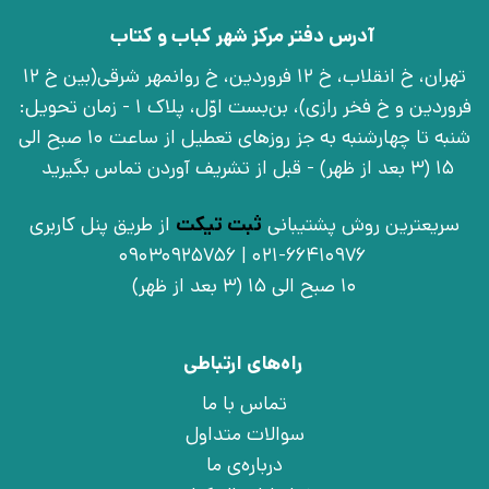
آدرس دفتر مرکز شهر کباب و کتاب
تهران، خ انقلاب، خ 12 فروردین، خ روانمهر شرقی(بین خ 12
فروردین و خ فخر رازی)، بن‌بست اوّل، پلاک 1 - زمان تحویل:
شنبه تا چهارشنبه به جز روزهای تعطیل از ساعت 10 صبح الی
15 (3 بعد از ظهر) - قبل از تشریف آوردن تماس بگیرید
سریعترین روش پشتیبانی
ثبت تیکت
از طریق پنل کاربری
021-66410976 | 09030925756
10 صبح الی 15 (3 بعد از ظهر)
راه‌های ارتباطی
تماس با ما
سوالات متداول
درباره‌ی ما