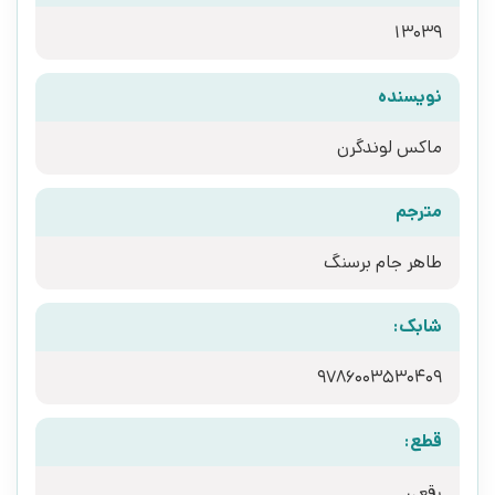
13039
نویسنده
ماکس لوندگرن
مترجم
طاهر جام برسنگ
شابک:
9786003530409
قطع:
رقعی