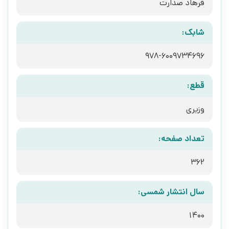
فرهاد صدارت
شابک:
978-6009734696
قطع:
وزیری
تعداد صفحه:
362
سال انتشار شمسی:
1400