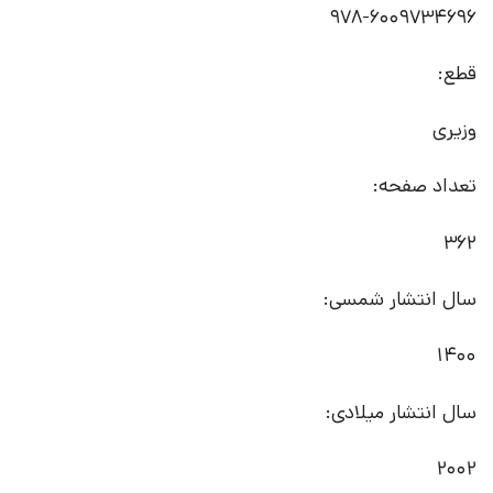
978-6009734696
قطع:
وزیری
تعداد صفحه:
362
سال انتشار شمسی:
1400
سال انتشار میلادی:
2002