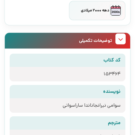
دهه 2000 میلادی
توضیحات تکمیلی
کد کتاب
153464
نویسنده
سوامی نیرانجاناندا ساراسواتی
مترجم