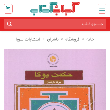
Ski
t
conten
جستجو
برای:
خانه
»
فروشگاه
»
ناشران
»
انتشارات سورا