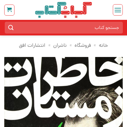
Ski
t
conten
جستجو
برای:
خانه
»
فروشگاه
»
ناشران
»
انتشارات افق