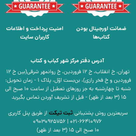
ضمانت اورجینال بودن
امنیت پرداخت و اطلاعات
کتاب‌ها
کاربران سایت
آدرس دفتر مرکز شهر کباب و کتاب
تهران، خ انقلاب، خ 12 فروردین، خ روانمهر شرقی(بین خ 12
فروردین و خ فخر رازی)، بن‌بست اوّل، پلاک 1 - زمان تحویل:
شنبه تا چهارشنبه به جز روزهای تعطیل از ساعت 10 صبح الی
15 (3 بعد از ظهر) - قبل از تشریف آوردن تماس بگیرید
سریعترین روش پشتیبانی
ثبت تیکت
از طریق پنل کاربری
021-66410976 | 09030925756
10 صبح الی 15 (3 بعد از ظهر)