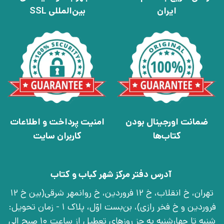
ایران
بین‌المللی SSL
ضمانت اورجینال بودن
امنیت پرداخت و اطلاعات
کتاب‌ها
کاربران سایت
آدرس دفتر مرکز شهر کباب و کتاب
تهران، خ انقلاب، خ 12 فروردین، خ روانمهر شرقی(بین خ 12
فروردین و خ فخر رازی)، بن‌بست اوّل، پلاک 1 - زمان تحویل:
شنبه تا چهارشنبه به جز روزهای تعطیل از ساعت 10 صبح الی