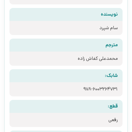
نویسنده
سام شپرد
مترجم
محمدعلی کفاش زاده
شابک:
978-6003264731
قطع:
رقعی