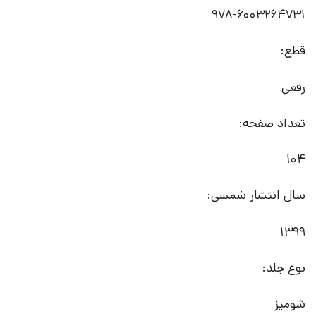
978-6003264731
قطع:
رقعی
تعداد صفحه:
104
سال انتشار شمسی:
1399
نوع جلد:
شومیز