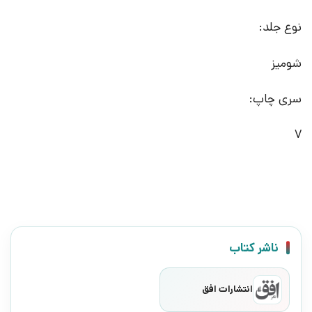
نوع جلد:
شومیز
سری چاپ:
7
ناشر کتاب
انتشارات افق