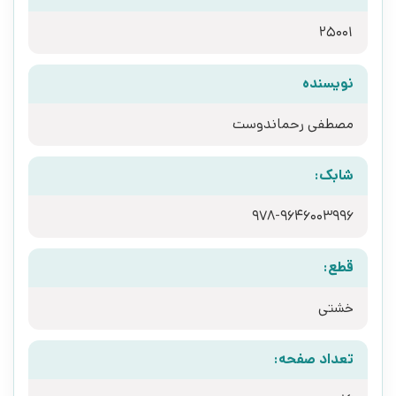
25001
نویسنده
مصطفی رحماندوست
شابک:
978-9646003996
قطع:
خشتی
تعداد صفحه: