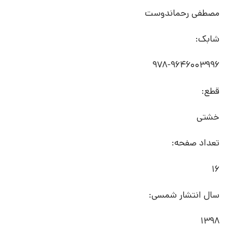
مصطفی رحماندوست
شابک:
978-9646003996
قطع:
خشتی
تعداد صفحه:
16
سال انتشار شمسی:
1398