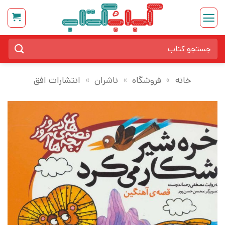
Ski
t
conten
جستجو
برای:
خانه
»
فروشگاه
»
ناشران
»
انتشارات افق