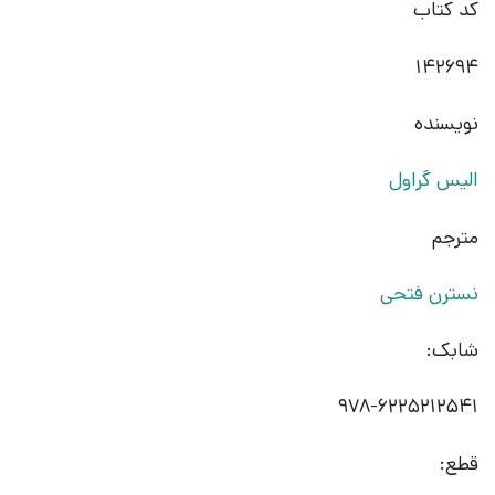
کد کتاب
142694
نویسنده
الیس گراول
مترجم
نسترن فتحی
شابک:
978-62252‍12541
قطع: