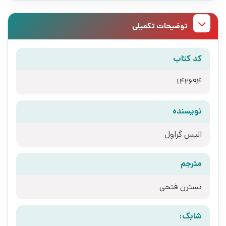
توضیحات تکمیلی
کد کتاب
142694
نویسنده
الیس گراول
مترجم
نسترن فتحی
شابک: