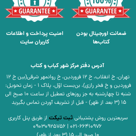
ضمانت اورجینال بودن
امنیت پرداخت و اطلاعات
کتاب‌ها
کاربران سایت
آدرس دفتر مرکز شهر کباب و کتاب
تهران، خ انقلاب، خ 12 فروردین، خ روانمهر شرقی(بین خ 12
فروردین و خ فخر رازی)، بن‌بست اوّل، پلاک 1 - زمان تحویل:
شنبه تا چهارشنبه به جز روزهای تعطیل از ساعت 10 صبح الی
15 (3 بعد از ظهر) - قبل از تشریف آوردن تماس بگیرید
سریعترین روش پشتیبانی
ثبت تیکت
از طریق پنل کاربری
021-66410976 | 09030925756
10 صبح الی 15 (3 بعد از ظهر)