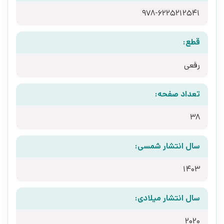
978-62252‍12541
قطع:
رقعی
تعداد صفحه:
38
سال انتشار شمسی:
1403
سال انتشار میلادی:
2020