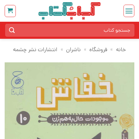
Ski
t
conten
جستجو
برای:
خانه
»
فروشگاه
»
ناشران
»
انتشارات نشر چشمه