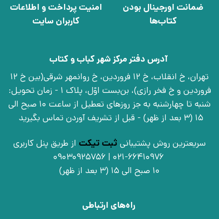
ضمانت اورجینال بودن
امنیت پرداخت و اطلاعات
کتاب‌ها
کاربران سایت
آدرس دفتر مرکز شهر کباب و کتاب
تهران، خ انقلاب، خ 12 فروردین، خ روانمهر شرقی(بین خ 12
فروردین و خ فخر رازی)، بن‌بست اوّل، پلاک 1 - زمان تحویل:
شنبه تا چهارشنبه به جز روزهای تعطیل از ساعت 10 صبح الی
15 (3 بعد از ظهر) - قبل از تشریف آوردن تماس بگیرید
سریعترین روش پشتیبانی
ثبت تیکت
از طریق پنل کاربری
021-66410976 | 09030925756
10 صبح الی 15 (3 بعد از ظهر)
راه‌های ارتباطی