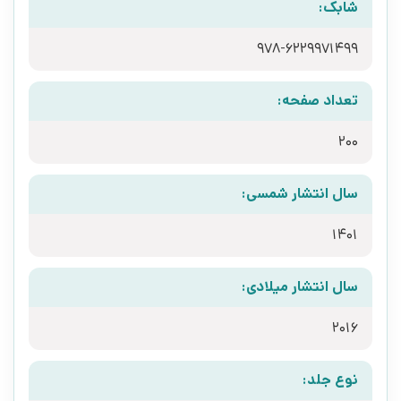
شابک:
978-6229971499
تعداد صفحه:
200
سال انتشار شمسی:
1401
سال انتشار میلادی:
2016
نوع جلد: