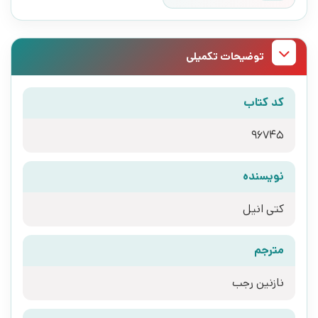
توضیحات تکمیلی
کد کتاب
96745
نویسنده
کتی انیل
مترجم
نازنین رجب