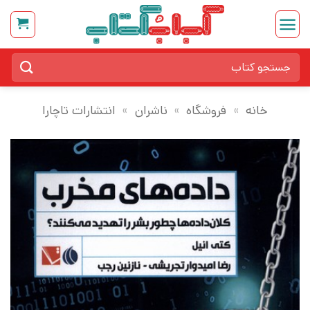
Ski
t
conten
جستجو
برای:
خانه
»
فروشگاه
»
ناشران
»
انتشارات تاچارا