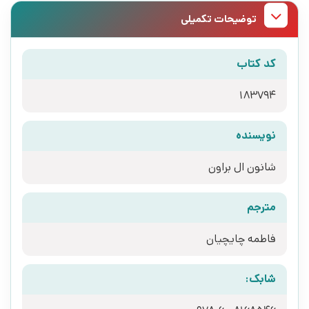
توضیحات تکمیلی
کد کتاب
183794
نویسنده
شانون ال براون
مترجم
فاطمه چایچیان
شابک: