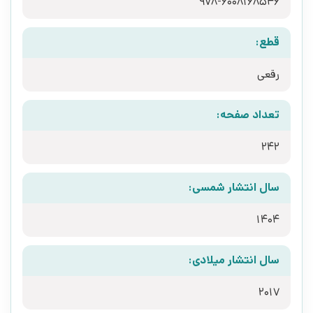
978-6008168546
قطع:
رقعی
تعداد صفحه:
242
سال انتشار شمسی:
1404
سال انتشار میلادی:
2017