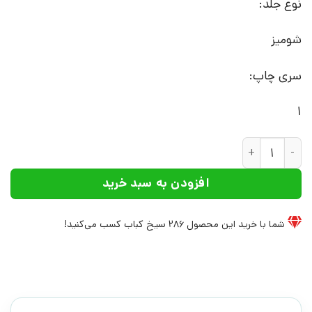
نوع جلد:
شومیز
سری چاپ:
1
کتاب دخترخاله های کارآگاه و جاسوس شکلات (جلد 3) | انتشارات داژو عدد
افزودن به سبد خرید
شما با خرید این محصول
286
سیخ کباب کسب می‌کنید!