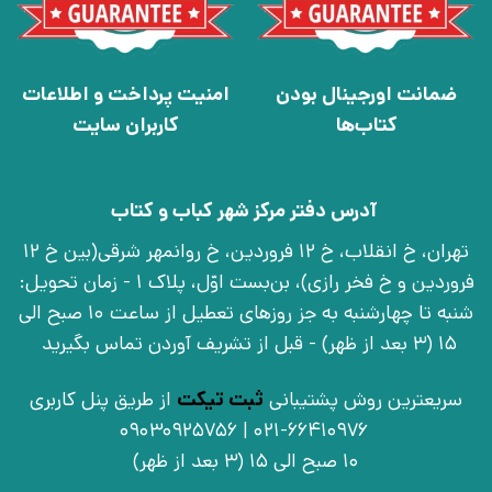
ضمانت اورجینال بودن
امنیت پرداخت و اطلاعات
کتاب‌ها
کاربران سایت
آدرس دفتر مرکز شهر کباب و کتاب
تهران، خ انقلاب، خ 12 فروردین، خ روانمهر شرقی(بین خ 12
فروردین و خ فخر رازی)، بن‌بست اوّل، پلاک 1 - زمان تحویل:
شنبه تا چهارشنبه به جز روزهای تعطیل از ساعت 10 صبح الی
15 (3 بعد از ظهر) - قبل از تشریف آوردن تماس بگیرید
سریعترین روش پشتیبانی
ثبت تیکت
از طریق پنل کاربری
021-66410976 | 09030925756
10 صبح الی 15 (3 بعد از ظهر)