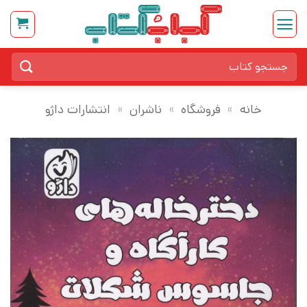
Ski
t
conten
جستجو
برای:
خانه
»
فروشگاه
»
ناشران
»
انتشارات داژو