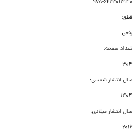
978-6223013140
قطع:
رقعی
تعداد صفحه:
304
سال انتشار شمسی:
1404
سال انتشار میلادی:
2016