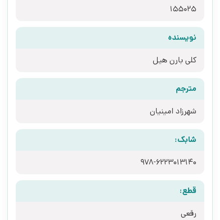
155025
نویسنده
کلی بارن هیل
مترجم
شهرزاد امینیان
شابک:
978-6223013140
قطع:
رقعی