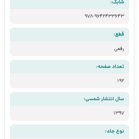
شابک:
978-9642433643
قطع:
رقعی
تعداد صفحه:
192
سال انتشار شمسی:
1397
نوع جلد: