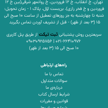
تهران، خ انقلاب، خ 12 فروردین، خ روانمهر شرقی(بین خ 12
فروردین و خ فخر رازی)، بن‌بست اوّل، پلاک 1 - زمان تحویل:
شنبه تا چهارشنبه به جز روزهای تعطیل از ساعت 10 صبح الی
15 (3 بعد از ظهر) - قبل از تشریف آوردن تماس بگیرید
سریعترین روش پشتیبانی
ثبت تیکت
از طریق پنل کاربری
021-66410976 | 09030925756
10 صبح الی 15 (3 بعد از ظهر)
راه‌های ارتباطی
تماس با ما
سوالات متداول
درباره‌ی ما
شرایط ارسال کتاب
قوانین و مقررات
شماره حساب‌ها