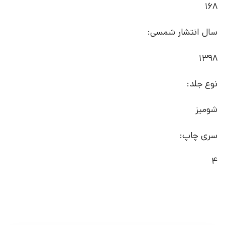
168
سال انتشار شمسی:
1398
نوع جلد:
شومیز
سری چاپ:
4