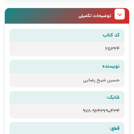
توضیحات تکمیلی
کد کتاب
25324
نویسنده
حسین شیخ رضایی
شابک:
978-9643690434
قطع: