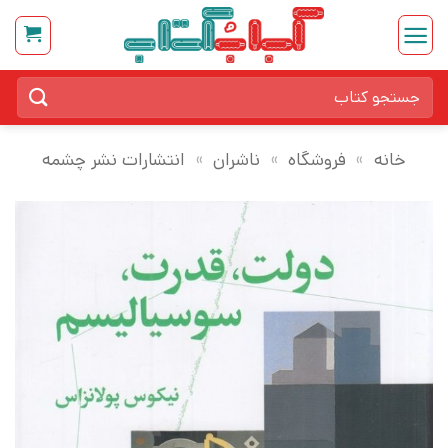
Ski
t
conten
جستجو
برای:
خانه
»
فروشگاه
»
ناشران
»
انتشارات نشر چشمه