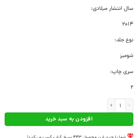
سال انتشار میلادی:
2014
نوع جلد:
شومیز
سری چاپ:
2
کتاب دولت، قدرت، سوسیالیسم | انتشارات نشر چرخ عدد
افزودن به سبد خرید
شما با خرید این محصول
443
سیخ کباب کسب می‌کنید!