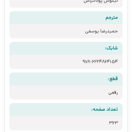
ن‍ی‍ک‍وس پ‍ولان‍ت‍زاس
مترجم
حمیدرضا یوسفی
شابک:
قطع:
رقعی
تعداد صفحه:
363